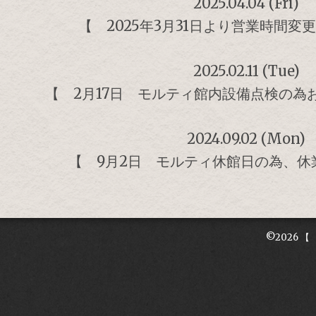
2025.04.04 (Fri)
【 2025年3月31日より営業時間変
2025.02.11 (Tue)
【 2月17日 モルティ館内設備点検の為
2024.09.02 (Mon)
【 9月2日 モルティ休館日の為、休
©2026
【