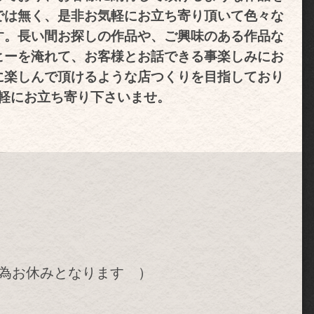
では無く、是非お気軽にお立ち寄り頂いて色々な
す。長い間お探しの作品や、ご興味のある作品な
ヒーを淹れて、お客様とお話できる事楽しみにお
に楽しんで頂けるような店つくりを目指しており
軽にお立ち寄り下さいませ。
の為お休みとなります ）