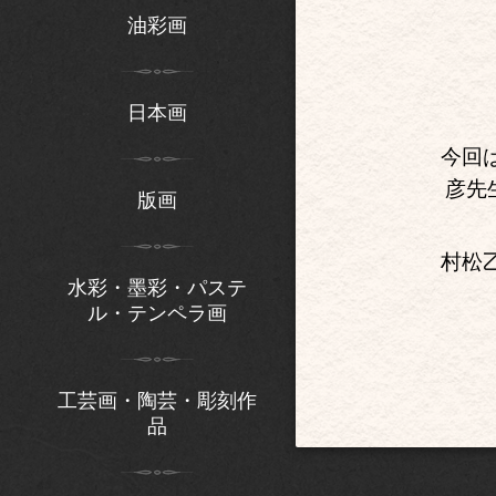
油彩画
日本画
今回
彦先
版画
村松
水彩・墨彩・パステ
ル・テンペラ画
工芸画・陶芸・彫刻作
品