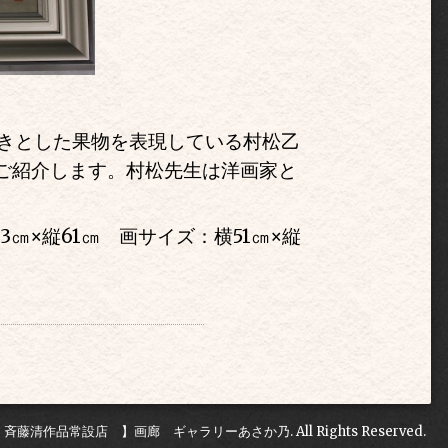
きとした果物を表現している村松乙
でご紹介します。村松先生は洋画家と
。
3㎝
×
縦61㎝ 画サイズ：横51㎝
×
縦
 斉藤清作品常設店 】画廊 ギャラリーあさか乃
. All Rights Reserved.