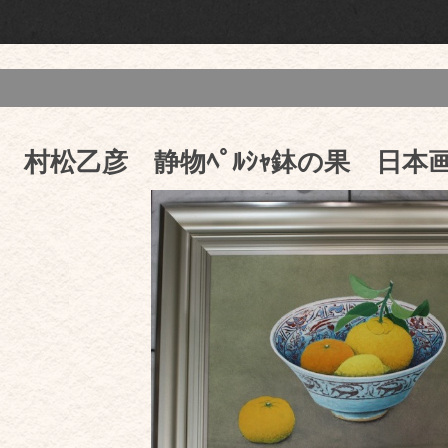
 村松乙彦 静物ﾍﾟﾙｼｬ鉢の果 日本画