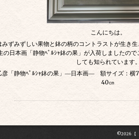
こんにちは。
はみずみずしい果物と鉢の柄のコントラストが生き生
生の日本画「静物ﾍﾟﾙｼｬ鉢の果」が入荷しましたの
しても知られています
乙彦「静物ﾍﾟﾙｼｬ鉢の果」―日本画― 額サイズ：横7
40㎝
©2026
【