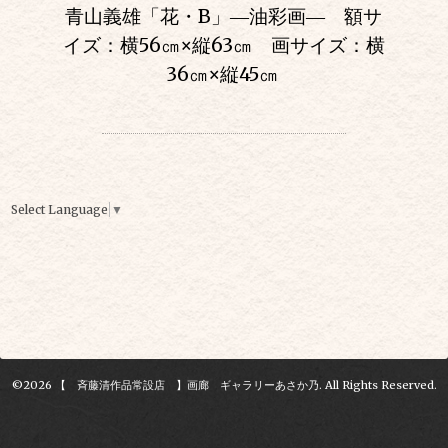
青山義雄「花・B」―油彩画― 額サ
イズ：横56㎝
×
縦63㎝ 画サイズ：横
36㎝
×
縦45㎝
Select Language
▼
©2026
【 斉藤清作品常設店 】画廊 ギャラリーあさか乃
. All Rights Reserved.