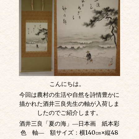
こんにちは。
今回は農村の生活や自然を詩情豊かに
描かれた酒井三良先生の軸が入荷しま
したのでご紹介します。
酒井三良「夏の海」―日本画 紙本彩
色 軸― 額サイズ：横140㎝
×
縦48