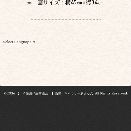
㎝ 画サイズ：横45㎝
×
縦34㎝
Select Language
▼
©2026
【 斉藤清作品常設店 】画廊 ギャラリーあさか乃
. All Rights Reserved.