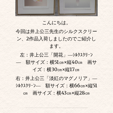
こんにちは。
今回は井上公三先生のシルクスクリー
ン、2作品入荷しましたのでご紹介し
ます。
左：井上公三「開花」―ｼﾙｸｽｸﾘｰﾝ
― 額サイズ：横51㎝
×
縦40㎝ 画サ
イズ：横30㎝
×
縦17㎝
右：井上公三「淡紅のマグノリア」―
ｼﾙｸｽｸﾘｰﾝ― 額サイズ：横66㎝
×
縦51
㎝ 画サイズ：横43㎝
×
縦28㎝