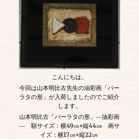
こんにちは。
今回は山本明比古先生の油彩画「バー
ラタの形」が入荷しましたのでご紹介
します。
山本明比古「バーラタの形」―油彩画
― 額サイズ：横49㎝
×
縦44㎝ 画サ
イズ：横17㎝
×
縦22㎝