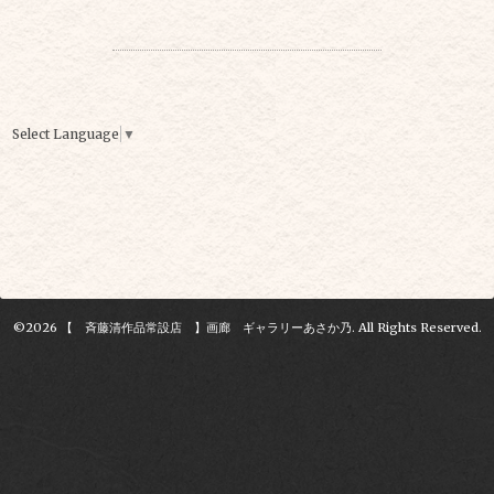
Select Language
▼
©2026
【 斉藤清作品常設店 】画廊 ギャラリーあさか乃
. All Rights Reserved.