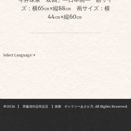
ズ：横65㎝×縦88㎝ 画サイズ：横
44㎝×縦60㎝
Select Language
▼
©2026
【 斉藤清作品常設店 】画廊 ギャラリーあさか乃
. All Rights Reserved.