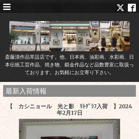
斎藤清作品常設店です。他、日本画、油彩画、水彩画、日
本伝統工芸作品、焼き物、鍛金作品など品数豊富に取扱っ
ております。お気軽にお立寄り下さい。
最新入荷情報
【 カシニョール 光と影 ﾘﾄｸﾞﾗﾌ入荷 】2024
年2月17日