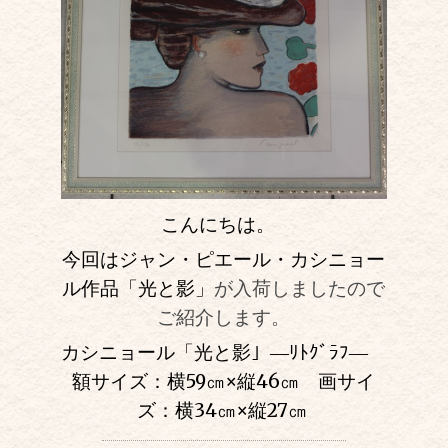
こんにちは。
今回はジャン・ピエール・カシニョー
ル作品「光と影」
が入荷しましたので
ご紹介します。
カシニョール「光と影」―ﾘﾄｸﾞﾗﾌ―
額サイズ：横59㎝
×
縦46㎝ 画サイ
ズ：横34㎝
×
縦27㎝