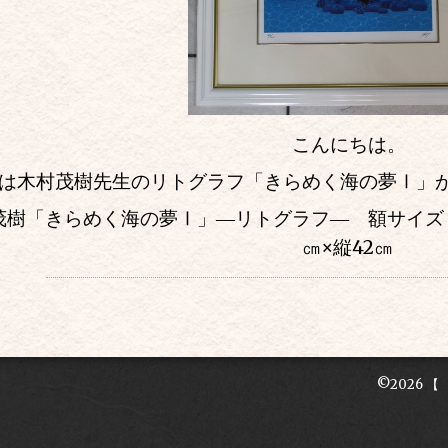
こんにちは。
は木村茂樹先生のリトグラフ「きらめく海の夢Ⅰ」
茂樹「きらめく海の夢Ⅰ」―リトグラフ― 額サイズ
㎝
×
縦42㎝
©2026
【