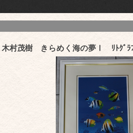
木村茂樹 きらめく海の夢Ⅰ ﾘﾄｸﾞﾗﾌ