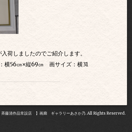
が入荷しましたのでご紹介します。
：横56㎝
×
縦69㎝ 画サイズ：横31
 斉藤清作品常設店 】画廊 ギャラリーあさか乃
. All Rights Reserved.