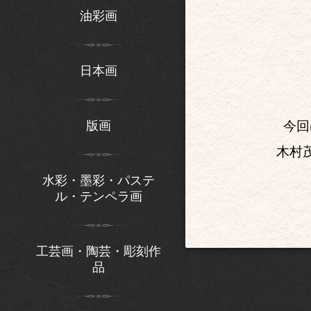
油彩画
日本画
版画
今回
木村
水彩・墨彩・パステ
ル・テンペラ画
工芸画・陶芸・彫刻作
品