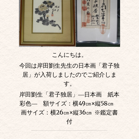
こんにちは。
今回は岸田劉生先生の日本画「君子独
居」が入荷しましたのでご紹介しま
す。
岸田劉生「君子独居」―日本画 紙本
彩色― 額サイズ：横49㎝
×
縦58㎝
画サイズ：横26㎝
×
縦36㎝
※鑑定書
付