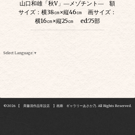
山口和雄「秋V」―メゾチント― 額
サイズ：横38㎝
×
縦46㎝ 画サイズ：
横16㎝
×
縦25㎝
ed:75部
Select Language
▼
©2026
【 斉藤清作品常設店 】画廊 ギャラリーあさか乃
. All Rights Reserved.