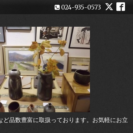
024-935-0573
など品数豊富に取扱っております。お気軽にお立