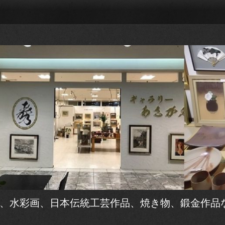
、水彩画、日本伝統工芸作品、焼き物、鍛金作品