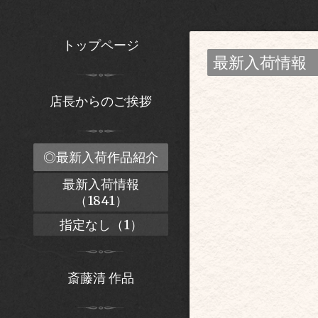
トップページ
最新入荷情報
店長からのご挨拶
◎最新入荷作品紹介
最新入荷情報
（1841）
指定なし（1）
斎藤清 作品