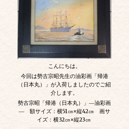
こんにちは。
今回は勢古宗昭先生の油彩画「帰港
（日本丸）」が入荷しましたのでご紹
介します。
勢古宗昭「帰港（日本丸）」―油彩画
― 額サイズ：横51㎝
×
縦42㎝ 画サ
イズ：横32㎝
×
縦23㎝