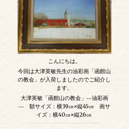
こんにちは。
今回は大津英敏先生の油彩画「函館山
の教会」が入荷しましたのでご紹介し
ます。
大津英敏「函館山の教会」―油彩画
― 額サイズ：横39㎝
×
縦45㎝ 画サ
イズ：横40㎝
×
縦26㎝