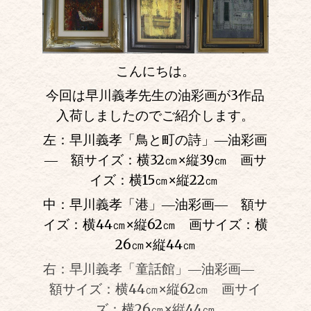
こんにちは。
今回は早川義孝先生の油彩画が3作品
入荷しましたのでご紹介します。
左：早川義孝「鳥と町の詩」―油彩画
― 額サイズ：横32㎝
×
縦39㎝ 画サ
イズ：横15㎝
×
縦22㎝
中：早川義孝「港」―油彩画― 額サ
イズ：横44㎝
×
縦62㎝ 画サイズ：横
26㎝
×
縦44㎝
右：早川義孝「童話館」―油彩画―
額サイズ：横44㎝
×
縦62㎝ 画サイ
ズ：横26㎝
×
縦44㎝