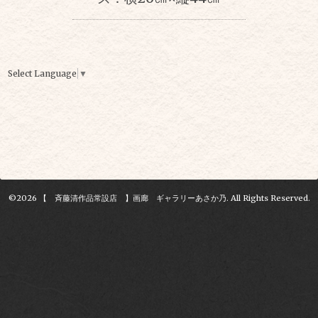
Select Language
▼
©2026
【 斉藤清作品常設店 】画廊 ギャラリーあさか乃
. All Rights Reserved.