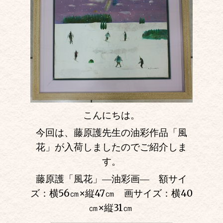
こんにちは。
今回は、藤原護先生の油彩作品「風
花」が入荷しましたのでご紹介しま
す。
藤原護「風花」―油彩画― 額サイ
ズ：横56㎝
×
縦47㎝ 画サイズ：横40
㎝
×
縦31㎝