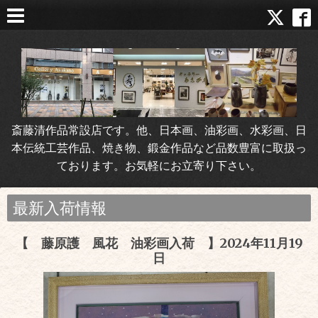
斎藤清作品常設店です。他、日本画、油彩画、水彩画、日
本伝統工芸作品、焼き物、鍛金作品など品数豊富に取扱っ
ております。お気軽にお立寄り下さい。
最新入荷情報
【 藤原護 風花 油彩画入荷 】2024年11月19
日