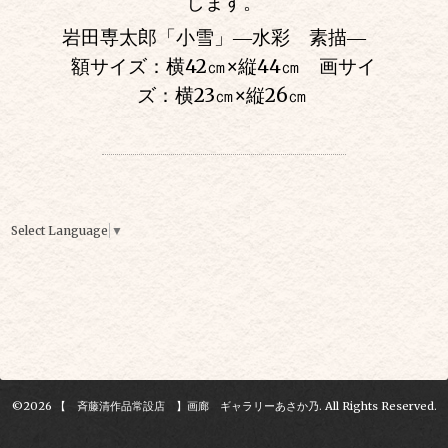
します。
岩田専太郎「小雪」―水彩 素描―
額サイズ：横42㎝
×
縦44㎝ 画サイ
ズ：横23㎝
×
縦26㎝
Select Language
▼
©2026
【 斉藤清作品常設店 】画廊 ギャラリーあさか乃
. All Rights Reserved.