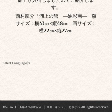
館」が入荷しましたのでご紹介しま
す。
西村龍介「湖上の館」―油彩画― 額
サイズ：横43㎝
×
縦48㎝ 画サイズ：
横22㎝
×
縦27㎝
Select Language
▼
©2026
【 斉藤清作品常設店 】画廊 ギャラリーあさか乃
. All Rights Reserved.