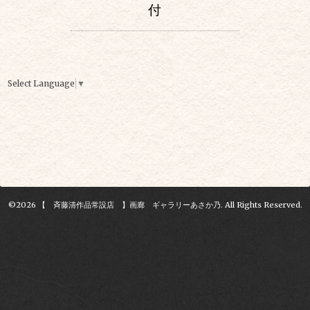
付
Select Language
▼
©2026
【 斉藤清作品常設店 】画廊 ギャラリーあさか乃
. All Rights Reserved.