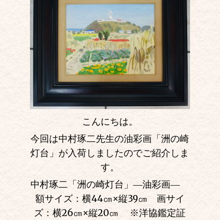
こんにちは。
今回は中村琢二先生の油彩画「洲の崎
灯台」が入荷しましたのでご紹介しま
す。
中村琢二「洲の崎灯台」
―油彩画―
額サイズ：横44㎝
×
縦39㎝ 画サイ
ズ：横26㎝
×
縦20㎝
※洋協鑑定証