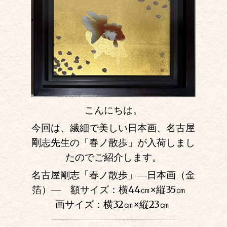
こんにちは。
今回は、繊細で美しい日本画、名古屋
剛志先生の「春ノ散歩」が入荷しまし
たのでご紹介します。
名古屋剛志「春ノ散歩」―日本画（金
箔）― 額サイズ：横44㎝
×
縦35㎝
画サイズ：横32㎝
×
縦23㎝