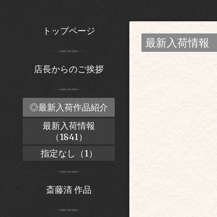
トップページ
最新入荷情報
店長からのご挨拶
◎最新入荷作品紹介
最新入荷情報
（1841）
指定なし（1）
斎藤清 作品