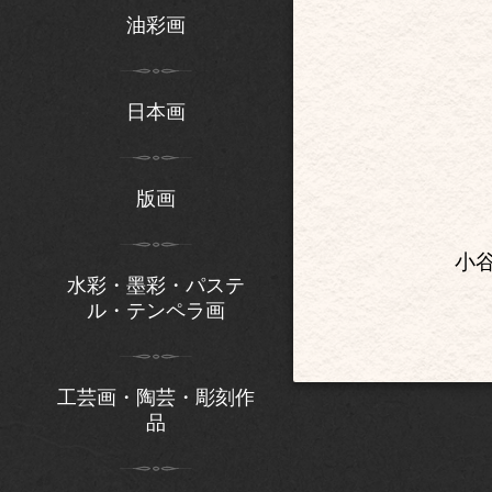
油彩画
日本画
版画
小
水彩・墨彩・パステ
ル・テンペラ画
工芸画・陶芸・彫刻作
品