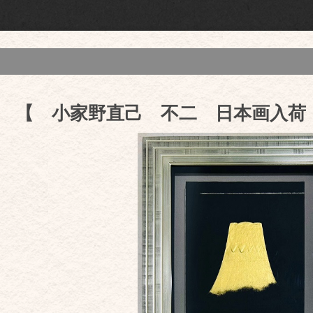
【 小家野直己 不二 日本画入荷 】