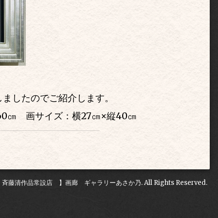
しましたのでご紹介します。
60㎝ 画サイズ：横27㎝
×
縦40㎝
 斉藤清作品常設店 】画廊 ギャラリーあさか乃
. All Rights Reserved.