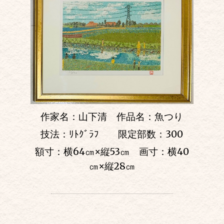
作家名：山下清 作品名：魚つり
技法：ﾘﾄｸﾞﾗﾌ 限定部数：300
額寸：横64㎝
×
縦53㎝ 画寸：横40
㎝
×
縦28㎝