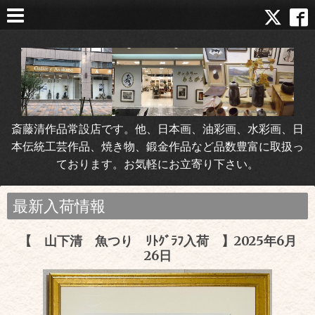
斎藤清作品常設店です。他、日本画、油彩画、水彩画、日
本伝統工芸作品、焼き物、鍛金作品など品数豊富に取扱っ
ております。お気軽にお立寄り下さい。
最新入荷情報
【 山下清 魚つり ﾘﾄｸﾞﾗﾌ入荷 】2025年6月
26日