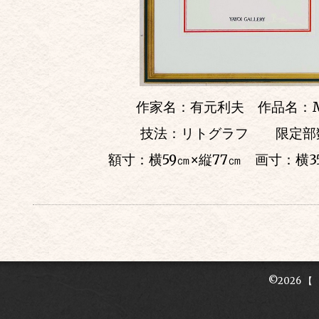
作家名：有元利夫 作品名：M
技法：リトグラフ 限定部数
額寸：横59㎝
×
縦77㎝ 画寸：横3
©2026
【