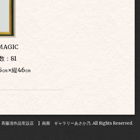
AGIC
：81
5㎝
×
縦46㎝
 斉藤清作品常設店 】画廊 ギャラリーあさか乃
. All Rights Reserved.