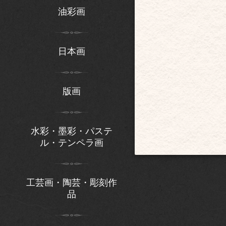
油彩画
日本画
版画
水彩・墨彩・パステ
ル・テンペラ画
工芸画・陶芸・彫刻作
品