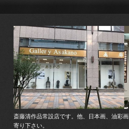
斎藤清作品常設店です。他、日本画、油彩画
寄り下さい。