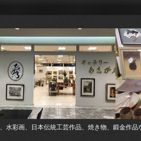
、水彩画、日本伝統工芸作品、焼き物、鍛金作品