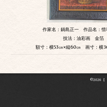
作家名：鍋島正一 作品名：惜
技法：油彩画 金箔
額寸：横53㎝
×
縦60㎝ 画寸：横3
©2026
【