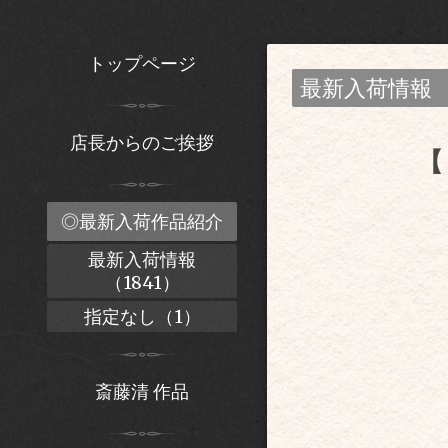
トップページ
最新入荷情報
店長からのご挨拶
【
◎最新入荷作品紹介
最新入荷情報
（1841）
指定なし（1）
斎藤清 作品