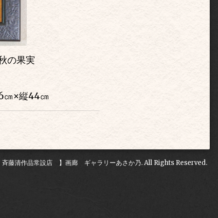
秋の果実
6㎝
×
縦44㎝
 斉藤清作品常設店 】画廊 ギャラリーあさか乃
. All Rights Reserved.