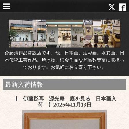
斎藤清作品常設店です。他、日本画、油彩画、水彩画、日
本伝統工芸作品、焼き物、鍛金作品など品数豊富に取扱っ
ております。お気軽にお立寄り下さい。
最新入荷情報
【 伊藤髟耳 源光庵 庭を見る 日本画入
荷 】2025年11月13日