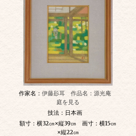
作家名：
伊藤髟耳 作品名：源光庵
庭を見る
技法：日本画
額寸：横32㎝
×
縦39㎝ 画寸：横15㎝
×
縦22㎝