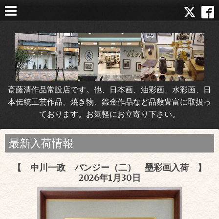
斎藤清作品常設店です。他、日本画、油彩画、水彩画、日
本伝統工芸作品、焼き物、鍛金作品など品数豊富に取扱っ
ております。お気軽にお立寄り下さい。
最新入荷情報
【 中川一政 パンジー（二） 墨彩画入荷 】
2026年1月30日