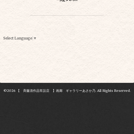
Select Language
▼
©2026
【 斉藤清作品常設店 】画廊 ギャラリーあさか乃
. All Rights Reserved.