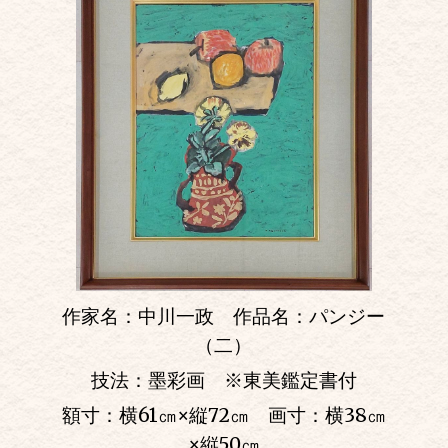
作家名：中川一政 作品名：パンジー
（二）
技法：墨彩画 ※東美鑑定書付
額寸：横61㎝
×
縦72㎝ 画寸：横38㎝
×
縦50㎝