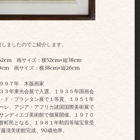
荷しましたのでご紹介します。
cm 画サイズ：横52cm×縦38cm
cm 画サイズ：横38cm×縦26cm
９９７年 木版画家
３３年東光会展で入選、１９３５年国画会
・ド・プランタン展で１等賞、１９５１年
ーレ、アジア・アフリカ諸国国際美術展で
サンディエゴ美術館で個展開催、１９７０
誉町民となる、１９８１年勲四等瑞宝章受
藤清美術館完成、90歳他界。