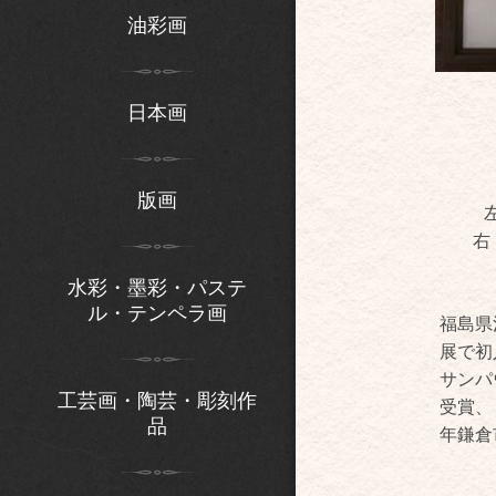
油彩画
日本画
版画
右
水彩・墨彩・パステ
ル・テンペラ画
福島県
展で初
サンパ
工芸画・陶芸・彫刻作
受賞、
品
年鎌倉