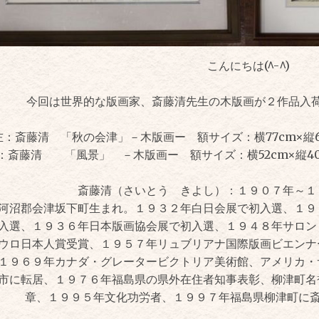
こんにちは(^-^)
今回は世界的な版画家、斎藤清先生の木版画が２作品入
左：斎藤清 「秋の会津」－木版画ー 額サイズ：横77cm×縦62
：斎藤清 「風景」 －木版画ー 額サイズ：横52cm×縦40
斎藤清（さいとう きよし）：１９０７年～１
河沼郡会津坂下町生まれ。１９３２年白日会展で初入選、１９
入選、１９３６年日本版画協会展で初入選、１９４８年サロン
ウロ日本人賞受賞、１９５７年リュブリアナ国際版画ビエンナ
１９６９年カナダ・グレータービクトリア美術館、アメリカ・
市に転居、１９７６年福島県の県外在住者知事表彰、柳津町名
章、１９９５年文化功労者、１９９７年福島県柳津町に斎