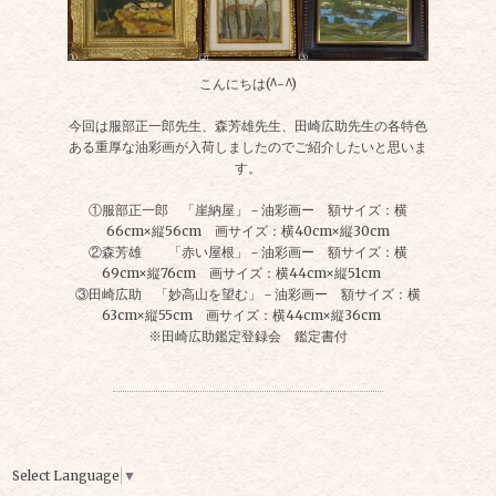
こんにちは(^-^)
今回は服部正一郎先生、森芳雄先生、田崎広助先生の各特色
ある重厚な油彩画が入荷しましたのでご紹介したいと思いま
す。
①服部正一郎 「崖納屋」－油彩画ー 額サイズ：横
66cm×縦56cm 画サイズ：横40cm×縦30cm
②森芳雄 「赤い屋根」－油彩画ー 額サイズ：横
69cm×縦76cm 画サイズ：横44cm×縦51cm
③田崎広助 「妙高山を望む」－油彩画ー 額サイズ：横
63cm×縦55cm 画サイズ：横44cm×縦36cm
※田崎広助鑑定登録会 鑑定書付
Select Language
▼