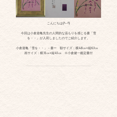
こんにちは(^-^)
今回は小倉遊亀先生の人間的な温もりを感じる書「雪
を・・」が入荷しましたのでご紹介します。
小倉遊亀「雪を・・」－書ー 額サイズ：横48㎝×縦63㎝
画サイズ：横31㎝×縦45㎝ ※小倉健一鑑定書付