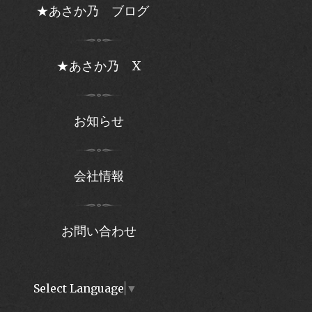
★あさか乃 ブログ
★あさか乃 X
お知らせ
会社情報
お問い合わせ
Select Language
▼