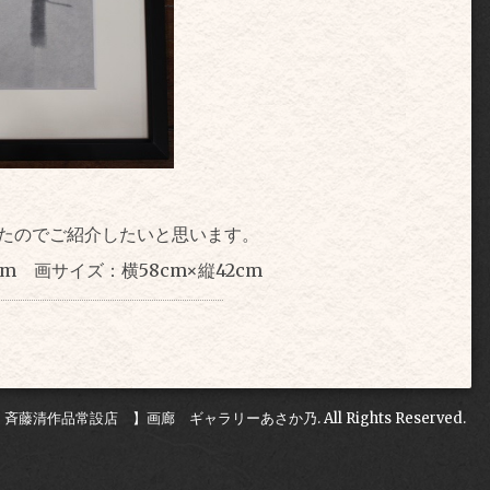
たのでご紹介したいと思います。
 画サイズ：横58cm×縦42cm
 斉藤清作品常設店 】画廊 ギャラリーあさか乃
. All Rights Reserved.