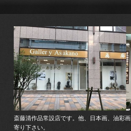
斎藤清作品常設店です。他、日本画、油彩画
寄り下さい。