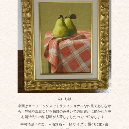
こんにちは。
今回はオーソドックスでトラディショナルな作風でありなが
ら、静物や風景などを独自の色使いで詩情豊かに描かれた中
村清治先生の油彩画が入荷しましたのでご紹介します。
額サイズ：横40
cm×
縦
中村清治「洋梨」－油彩画－