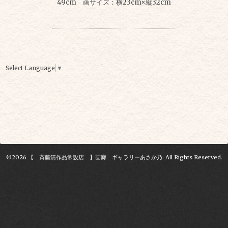
49
cm
画サイズ：横23
cm×
縦32
cm
Select Language
▼
©2026
【 斉藤清作品常設店 】画廊 ギャラリーあさか乃
. All Rights Reserved.