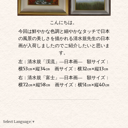
こんにちは。
今回は鮮やかな色調と細やかなタッチで日本
の風景の美しさを描かれる清水規先生の日本
画が入荷しましたのでご紹介したいと思いま
す。
左：清水規「渓流」―日本画― 額サイズ：
横53㎝
×
縦34㎝ 画サイズ：横32㎝
×
縦13㎝
右：清水規「富士」―日本画― 額サイズ：
横72㎝
×
縦58㎝ 画サイズ：横51㎝
×
縦40㎝
Select Language
▼