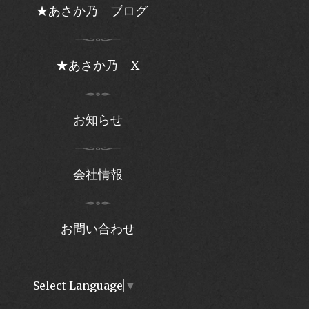
★あさか乃 ブログ
★あさか乃 X
お知らせ
会社情報
お問い合わせ
Select Language
▼