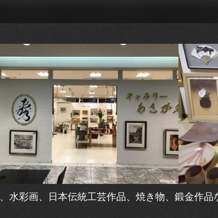
、水彩画、日本伝統工芸作品、焼き物、鍛金作品