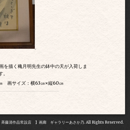
画を描く穐月明先生の鉢中の天が入荷しま
す。
2㎝ 画サイズ：横63㎝
×
縦60㎝
 斉藤清作品常設店 】画廊 ギャラリーあさか乃
. All Rights Reserved.