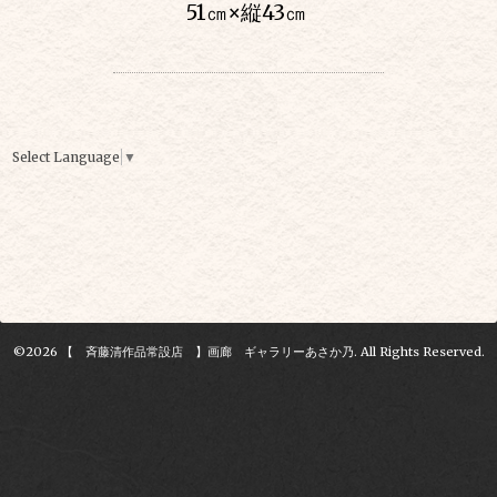
51㎝
×
縦43㎝
Select Language
▼
©2026
【 斉藤清作品常設店 】画廊 ギャラリーあさか乃
. All Rights Reserved.