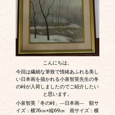
こんにちは。
今回は繊細な筆致で情緒あふれる美し
い日本画を描かれる小泉智英先生の冬
の峠が入荷しましたのでご紹介したい
と思います。
小泉智英「冬の峠」―日本画― 額サ
イズ：横76㎝
×
縦69㎝ 画サイズ：横