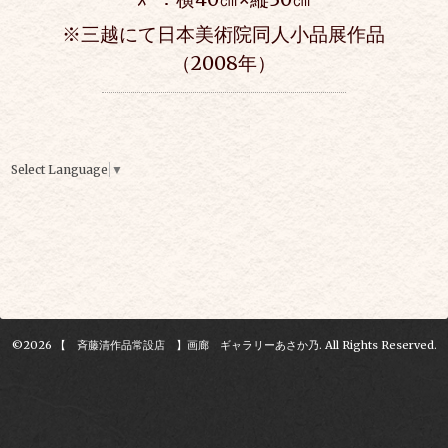
※三越にて日本美術院同人小品展作品
（2008年）
Select Language
▼
©2026
【 斉藤清作品常設店 】画廊 ギャラリーあさか乃
. All Rights Reserved.