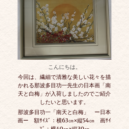
こんにちは。
今回は、繊細で清雅な美しい花々を描
かれる那波多目功一先生の日本画「南
天と白梅」が入荷しましたのでご紹介
したいと思います。
那波多目功一「南天と白梅」 ー日本
画ー 額ｻｲｽﾞ：横63㎝×縦54㎝ 画
ｻｲ
ｽﾞ：横40㎝×縦30㎝