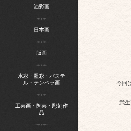
油彩画
日本画
版画
水彩・墨彩・パステ
ル・テンペラ画
今回
武生
工芸画・陶芸・彫刻作
品