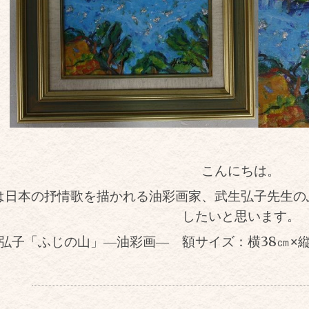
こんにちは。
は日本の抒情歌を描かれる油彩画家、武生弘子先生の
したいと思います。
弘子「ふじの山」―油彩画― 額サイズ：横38㎝
×