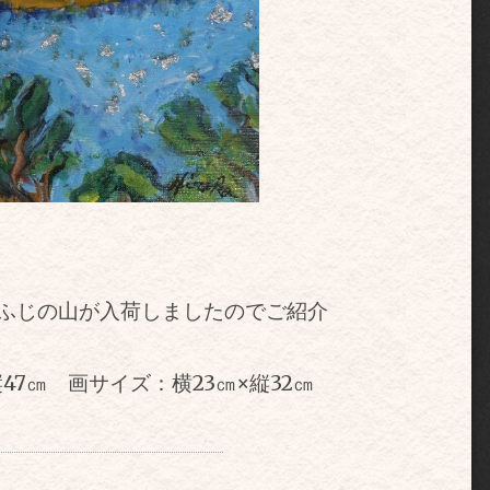
ふじの山が入荷しましたのでご紹介
縦47㎝ 画サイズ：横23㎝
×
縦32㎝