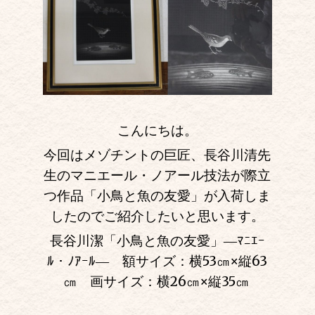
こんにちは。
今回はメゾチントの巨匠、長谷川清先
生のマニエール・ノアール技法が際立
つ作品「小鳥と魚の友愛」
が入荷しま
したのでご紹介したいと思います。
長谷川潔「小鳥と魚の友愛」―ﾏﾆｴｰ
ﾙ・ﾉｱｰﾙ― 額サイズ：横53㎝
×
縦63
㎝ 画サイズ：横26㎝
×
縦35㎝