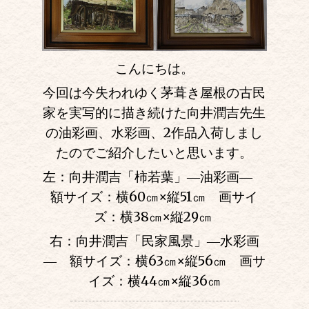
こんにちは。
今回は今失われゆく茅葺き屋根の古民
家を実写的に描き続けた向井潤吉先生
の油彩画、水彩画、2作品入荷しまし
たのでご紹介したいと思います。
左：向井潤吉「柿若葉」―油彩画―
額サイズ：横60㎝
×
縦51㎝ 画サイ
ズ：横38㎝
×
縦29㎝
右：向井潤吉「民家風景」―水彩画
― 額サイズ：横63㎝
×
縦56㎝ 画サ
イズ：横44㎝
×
縦36㎝