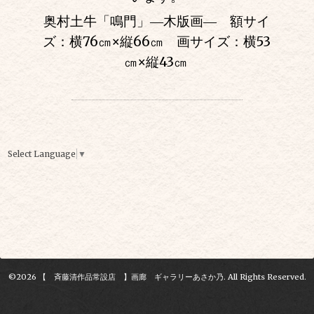
奥村土牛「鳴門」―木版画― 額サイ
ズ：横76㎝
×
縦66㎝ 画サイズ：横53
㎝
×
縦43㎝
Select Language
▼
©2026
【 斉藤清作品常設店 】画廊 ギャラリーあさか乃
. All Rights Reserved.