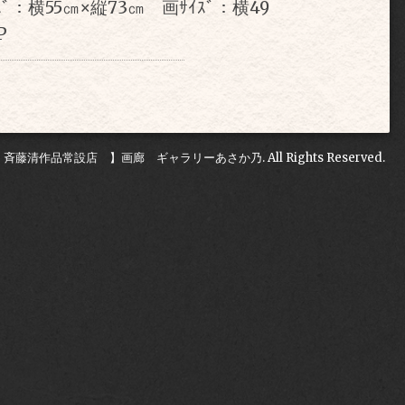
ｲｽﾞ：横55㎝×縦73㎝ 画ｻｲｽﾞ：横49
P
 斉藤清作品常設店 】画廊 ギャラリーあさか乃
. All Rights Reserved.