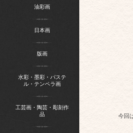
油彩画
日本画
版画
水彩・墨彩・パステ
ル・テンペラ画
工芸画・陶芸・彫刻作
品
今回