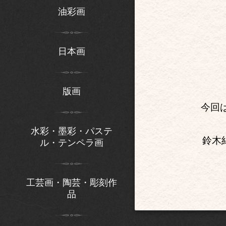
油彩画
日本画
版画
今回
水彩・墨彩・パステ
鈴木
ル・テンペラ画
工芸画・陶芸・彫刻作
品