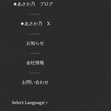
★あさか乃 ブログ
★あさか乃 X
お知らせ
会社情報
お問い合わせ
Select Language
▼