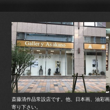
斎藤清作品常設店です。他、日本画、油彩画
寄り下さい。