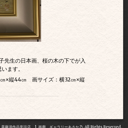
子先生の日本画、桜の木の下でが入
思います。
3㎝
×
縦44㎝ 画サイズ：横32㎝
×
縦
 斉藤清作品常設店 】画廊 ギャラリーあさか乃
. All Rights Reserved.