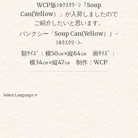
WCP版ｼﾙｸｽｸﾘｰﾝ「Soup
Can(Yellow）」が入荷しましたので
ご紹介したいと思います。
バンクシー「
Soup Can(Yellow）」-
ｼﾙｸｽｸﾘｰﾝ‐
額ｻｲｽﾞ：横50㎝×縦64㎝ 画ｻｲｽﾞ：
横34㎝×縦47㎝ 制作：WCP
Select Language
▼