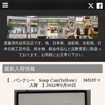
斎藤清作品常設店です。他、日本画、油彩画、水彩画、日
本伝統工芸作品、焼き物、鍛金作品など品数豊富に取扱っ
ております。お気軽にお立寄り下さい。
最新入荷情報
【 バンクシー Soup Can(Yellow） ｼﾙｸｽｸﾘｰﾝ
入荷 】2022年9月10日