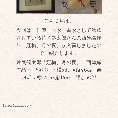
こんにちは。
今回は、俳優、画家、書家として活躍
されている片岡鶴太郎さんの西陣織作
品「紅梅、月の夜」が入荷しましたの
でご紹介します。
片岡鶴太郎「紅梅、月の夜」ー西陣織
作品ー 額ｻｲｽﾞ：横58㎝×縦46㎝ 画
ｻｲｽﾞ：横14㎝×縦14㎝ 限定50部
Select Language
▼