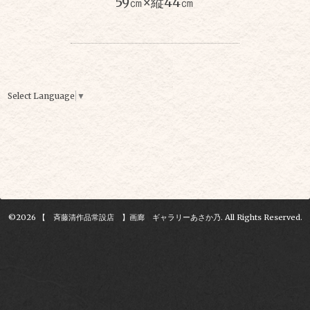
59㎝
×
縦44㎝
Select Language
▼
©2026
【 斉藤清作品常設店 】画廊 ギャラリーあさか乃
. All Rights Reserved.