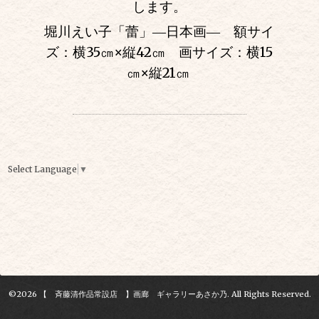
します。
堀川えい子「蕾」―日本画― 額サイ
ズ：横35㎝
×
縦42㎝ 画サイズ：横15
㎝
×
縦21㎝
Select Language
▼
©2026
【 斉藤清作品常設店 】画廊 ギャラリーあさか乃
. All Rights Reserved.