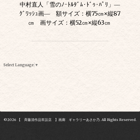
中村直人「雪のﾉｰﾄﾙﾀﾞﾑ･ﾄﾞｩ･ﾊﾟﾘ」―
ｸﾞﾜｯｼｭ画― 額サイズ：横75㎝
×
縦87
㎝ 画サイズ：横52㎝
×
縦63㎝
Select Language
▼
©2026
【 斉藤清作品常設店 】画廊 ギャラリーあさか乃
. All Rights Reserved.