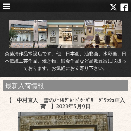
斎藤清作品常設店です。他、日本画、油彩画、水彩画、日
本伝統工芸作品、焼き物、鍛金作品など品数豊富に取扱っ
ております。お気軽にお立寄り下さい。
最新入荷情報
【 中村直人 雪のﾉｰﾄﾙﾀﾞﾑ･ﾄﾞｩ･ﾊﾟﾘ ｸﾞﾜｯｼｭ画入
荷 】2023年5月9日